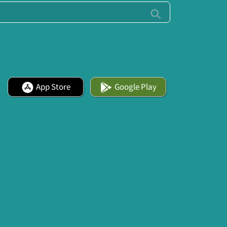
App Store
Google Play