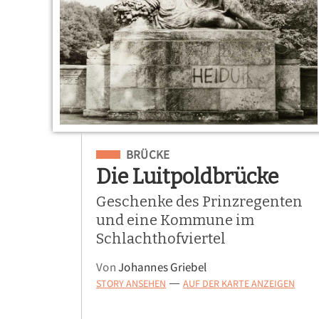
Eingeordnet unter
BRÜCKE
Die Luitpoldbrücke
Geschenke des Prinzregenten
und eine Kommune im
Schlachthofviertel
Von
Johannes Griebel
STORY ANSEHEN
AUF DER KARTE ANZEIGEN
—