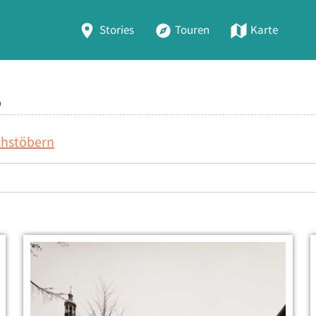
Stories
Touren
Karte
5
chstöbern