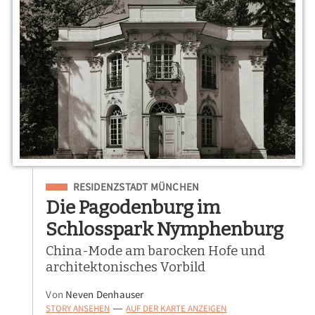
Eingeordnet unter
RESIDENZSTADT MÜNCHEN
Die Pagodenburg im
Schlosspark Nymphenburg
China-Mode am barocken Hofe und
architektonisches Vorbild
Von
Neven Denhauser
STORY ANSEHEN
AUF DER KARTE ANZEIGEN
—