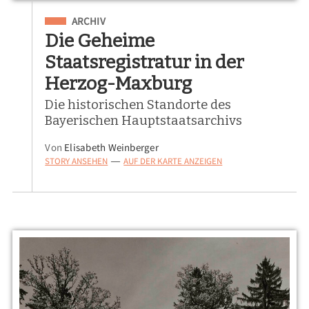
Eingeordnet unter
ARCHIV
Die Geheime
Staatsregistratur in der
Herzog-Maxburg
Die historischen Standorte des
Bayerischen Hauptstaatsarchivs
Von
Elisabeth Weinberger
STORY ANSEHEN
AUF DER KARTE ANZEIGEN
—