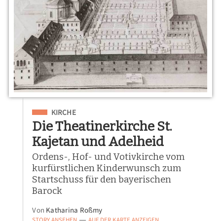
Eingeordnet unter
KIRCHE
Die Theatinerkirche St.
Kajetan und Adelheid
Ordens-, Hof- und Votivkirche vom
kurfürstlichen Kinderwunsch zum
Startschuss für den bayerischen
Barock
Von
Katharina Roßmy
STORY ANSEHEN
AUF DER KARTE ANZEIGEN
—