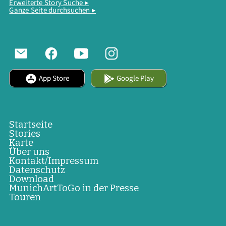
Erweiterte Story Suche ▸
Ganze Seite durchsuchen ▸
App Store
Google Play
Startseite
Stories
Karte
Über uns
Kontakt/Impressum
Datenschutz
Download
MunichArtToGo in der Presse
Touren