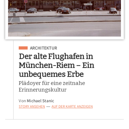
Eingeordnet unter
ARCHITEKTUR
Der alte Flughafen in
München-Riem – Ein
unbequemes Erbe
Plädoyer für eine zeitnahe
Erinnerungskultur
Von
Michael Stanic
STORY ANSEHEN
AUF DER KARTE ANZEIGEN
—