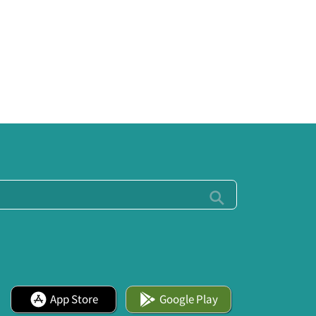
App Store
Google Play