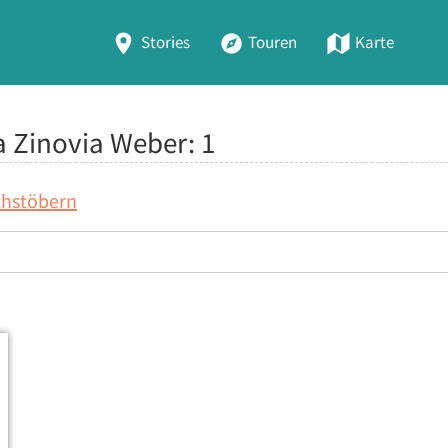
Stories
Touren
Karte
na Zinovia Weber:
1
chstöbern