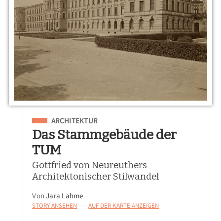
Eingeordnet unter
ARCHITEKTUR
Das Stammgebäude der
TUM
Gottfried von Neureuthers
Architektonischer Stilwandel
Von
Jara Lahme
STORY ANSEHEN
AUF DER KARTE ANZEIGEN
—