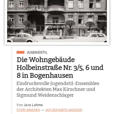
Eingeordnet unter
JUGENDSTIL
Die Wohngebäude
Holbeinstraße Nr. 3/5, 6 und
8 in Bogenhausen
Eindrucksvolle Jugendstil-Ensembles
der Architekten Max Kirschner und
Sigmund Weidenschlager
Von
Jara Lahme
STORY ANSEHEN
AUF DER KARTE ANZEIGEN
—