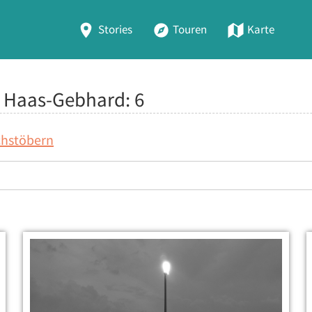
Stories
Touren
Karte
te Haas-Gebhard:
6
chstöbern