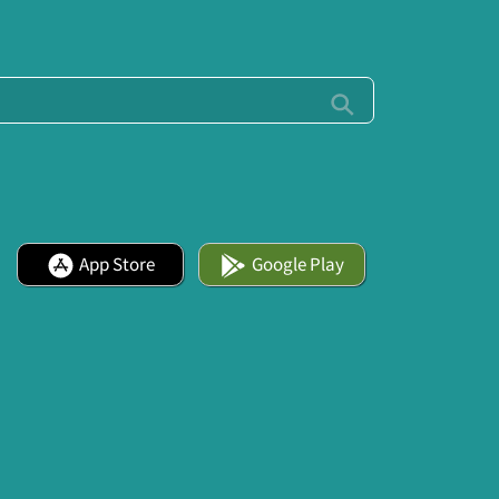
App Store
Google Play