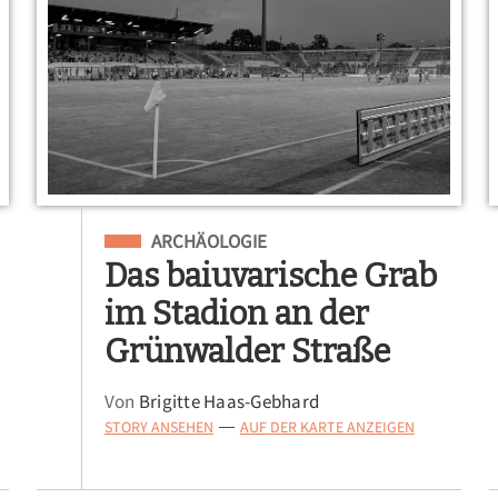
Eingeordnet unter
ARCHÄOLOGIE
Das baiuvarische Grab
im Stadion an der
Grünwalder Straße
Von
Brigitte Haas-Gebhard
STORY ANSEHEN
AUF DER KARTE ANZEIGEN
—