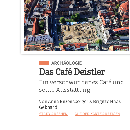
Eingeordnet unter
ARCHÄOLOGIE
Das Café Deistler
Ein verschwundenes Café und
seine Ausstattung
Von
Anna Enzensberger
&
Brigitte Haas-
Gebhard
STORY ANSEHEN
AUF DER KARTE ANZEIGEN
—