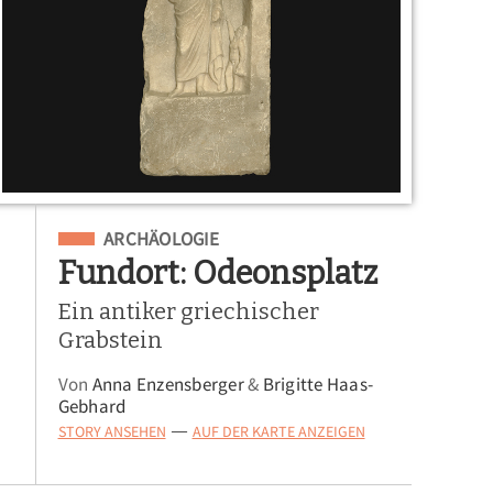
Eingeordnet unter
ARCHÄOLOGIE
Fundort: Odeonsplatz
Ein antiker griechischer
Grabstein
Von
Anna Enzensberger
&
Brigitte Haas-
Gebhard
STORY ANSEHEN
AUF DER KARTE ANZEIGEN
—