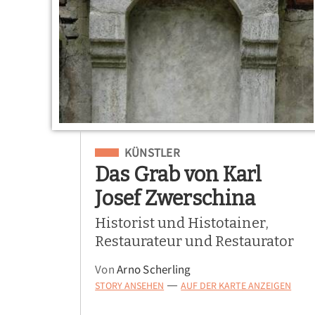
Eingeordnet unter
KÜNSTLER
Das Grab von Karl
Josef Zwerschina
Historist und Histotainer,
Restaurateur und Restaurator
Von
Arno Scherling
STORY ANSEHEN
AUF DER KARTE ANZEIGEN
—