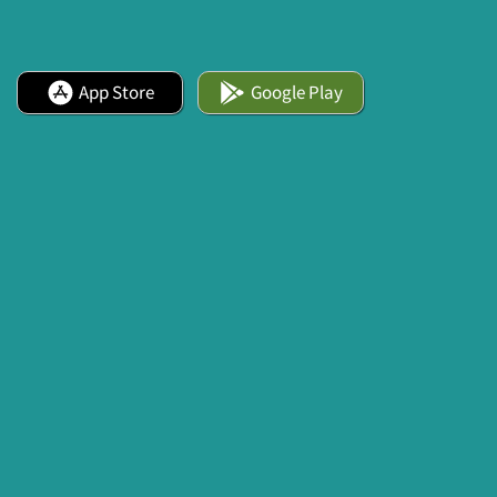
App Store
Google Play