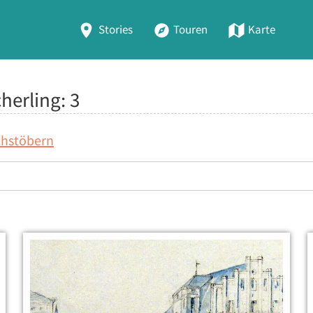
Stories
Touren
Karte
cherling:
3
chstöbern