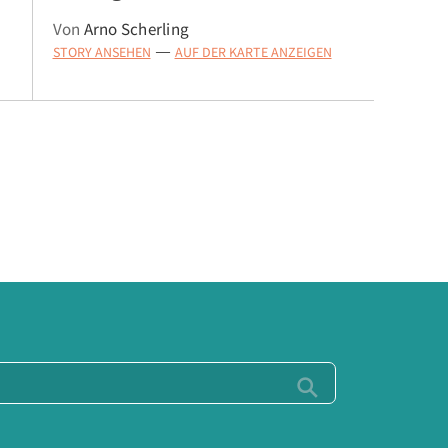
Von
Arno Scherling
STORY ANSEHEN
AUF DER KARTE ANZEIGEN
—