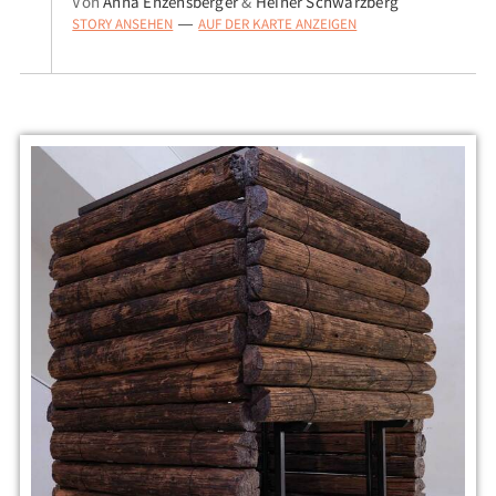
Von
Anna Enzensberger
&
Heiner Schwarzberg
STORY ANSEHEN
AUF DER KARTE ANZEIGEN
—