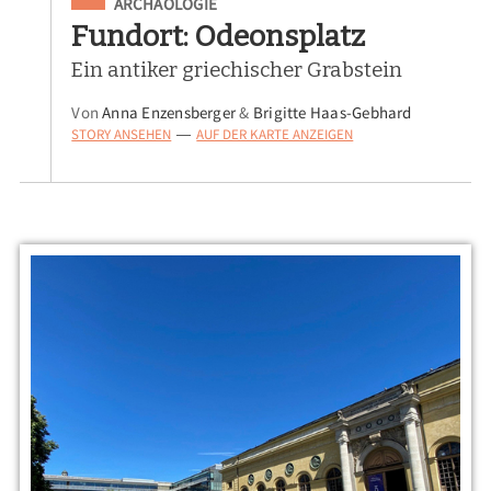
Eingeordnet unter
ARCHÄOLOGIE
Fundort: Odeonsplatz
Ein antiker griechischer Grabstein
Von
Anna Enzensberger
&
Brigitte Haas-Gebhard
STORY ANSEHEN
AUF DER KARTE ANZEIGEN
—