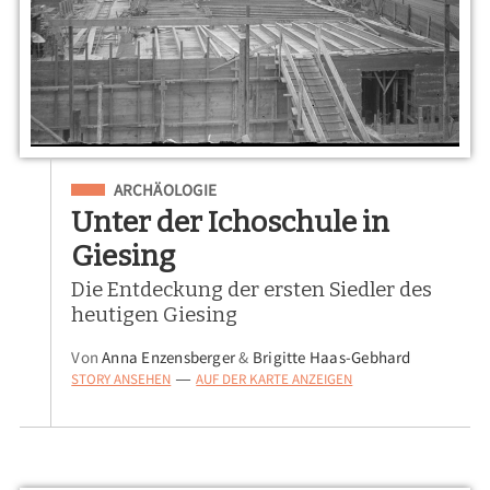
Eingeordnet unter
ARCHÄOLOGIE
Unter der Ichoschule in
Giesing
Die Entdeckung der ersten Siedler des
heutigen Giesing
Von
Anna Enzensberger
&
Brigitte Haas-Gebhard
STORY ANSEHEN
AUF DER KARTE ANZEIGEN
—