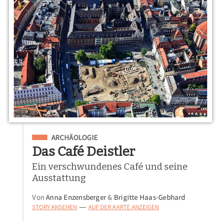
Eingeordnet unter
ARCHÄOLOGIE
Das Café Deistler
Ein verschwundenes Café und seine
Ausstattung
Von
Anna Enzensberger
&
Brigitte Haas-Gebhard
STORY ANSEHEN
AUF DER KARTE ANZEIGEN
—