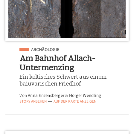
Eingeordnet unter
ARCHÄOLOGIE
Am Bahnhof Allach-
Untermenzing
Ein keltisches Schwert aus einem
baiuvarischen Friedhof
Von
Anna Enzensberger
&
Holger Wendling
STORY ANSEHEN
AUF DER KARTE ANZEIGEN
—