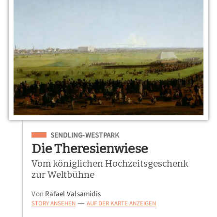
Eingeordnet unter
SENDLING-WESTPARK
Die Theresienwiese
Vom königlichen Hochzeitsgeschenk
zur Weltbühne
Von
Rafael Valsamidis
STORY ANSEHEN
AUF DER KARTE ANZEIGEN
—