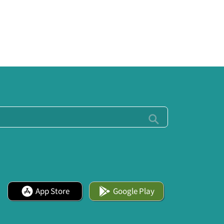
App Store
Google Play