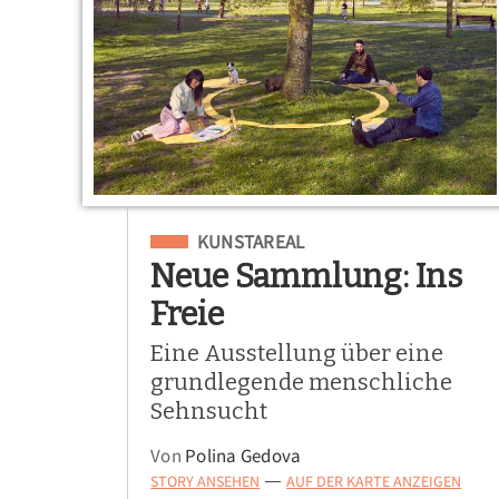
Eingeordnet unter
KUNSTAREAL
Neue Sammlung: Ins
Freie
Eine Ausstellung über eine
grundlegende menschliche
Sehnsucht
Von
Polina Gedova
STORY ANSEHEN
AUF DER KARTE ANZEIGEN
—