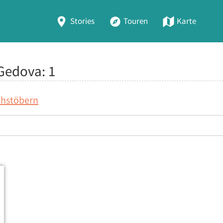
Stories
Touren
Karte
 Gedova:
1
chstöbern