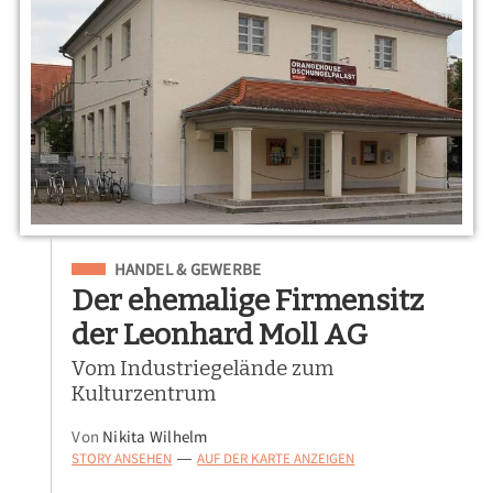
Eingeordnet unter
HANDEL & GEWERBE
Der ehemalige Firmensitz
der Leonhard Moll AG
Vom Industriegelände zum
Kulturzentrum
Von
Nikita Wilhelm
STORY ANSEHEN
AUF DER KARTE ANZEIGEN
—