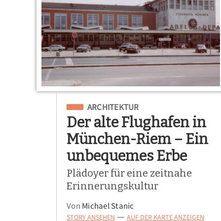
Eingeordnet unter
ARCHITEKTUR
Der alte Flughafen in
München-Riem – Ein
unbequemes Erbe
Plädoyer für eine zeitnahe
Erinnerungskultur
Von
Michael Stanic
STORY ANSEHEN
AUF DER KARTE ANZEIGEN
—