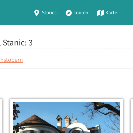
Stories
Touren
Karte
 Stanic:
3
chstöbern