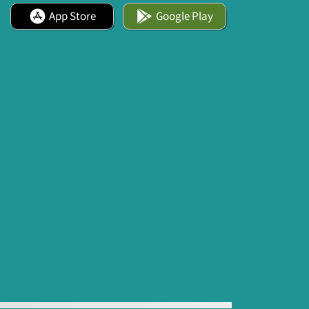
App Store
Google Play