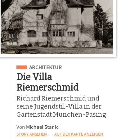
Eingeordnet unter
ARCHITEKTUR
Die Villa
Riemerschmid
Richard Riemerschmid und
seine Jugendstil-Villa in der
Gartenstadt München-Pasing
Von
Michael Stanic
STORY ANSEHEN
AUF DER KARTE ANZEIGEN
—