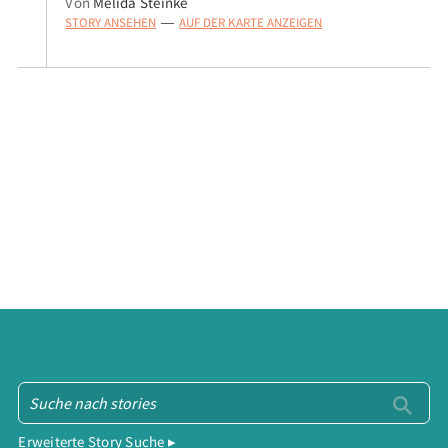
Von
Melida Steinke
STORY ANSEHEN
AUF DER KARTE ANZEIGEN
—
Erweiterte Story Suche ▸