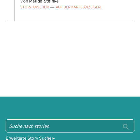
Von
Melida Steinke
STORY ANSEHEN
AUF DER KARTE ANZEIGEN
—
Erweiterte Story Suche ▸