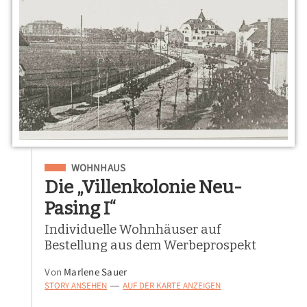
Eingeordnet unter
WOHNHAUS
Die „Villenkolonie Neu-
Pasing I“
Individuelle Wohnhäuser auf
Bestellung aus dem Werbeprospekt
Von
Marlene Sauer
STORY ANSEHEN
AUF DER KARTE ANZEIGEN
—