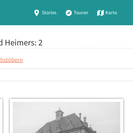
Stories
Touren
Karte
ed Heimers:
2
chstöbern