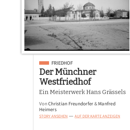
Eingeordnet unter
FRIEDHOF
Der Münchner
Westfriedhof
Ein Meisterwerk Hans Grässels
Von
Christian Freundorfer
&
Manfred
Heimers
STORY ANSEHEN
AUF DER KARTE ANZEIGEN
—