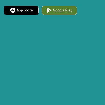
App Store
Google Play