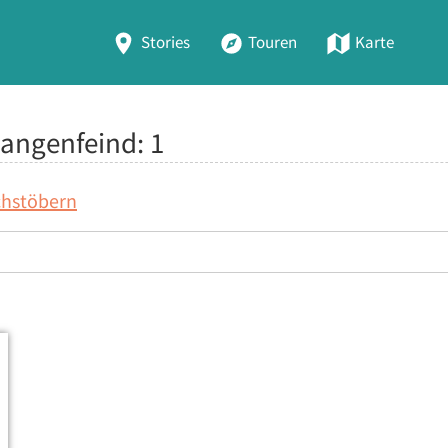
Stories
Touren
Karte
 Zangenfeind:
1
chstöbern