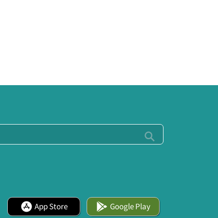
App Store
Google Play