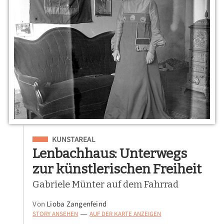
Eingeordnet unter
KUNSTAREAL
Lenbachhaus: Unterwegs
zur künstlerischen Freiheit
Gabriele Münter auf dem Fahrrad
Von
Lioba Zangenfeind
STORY ANSEHEN
AUF DER KARTE ANZEIGEN
—