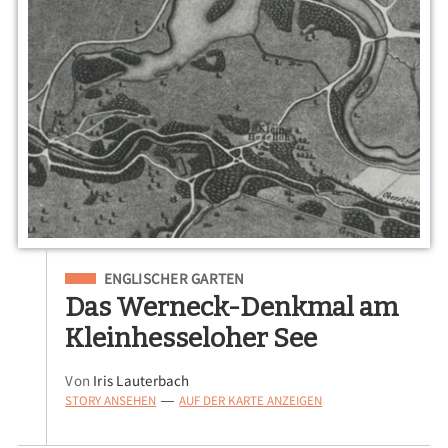
Eingeordnet unter
ENGLISCHER GARTEN
Das Werneck-Denkmal am
Kleinhesseloher See
Von
Iris Lauterbach
STORY ANSEHEN
AUF DER KARTE ANZEIGEN
—