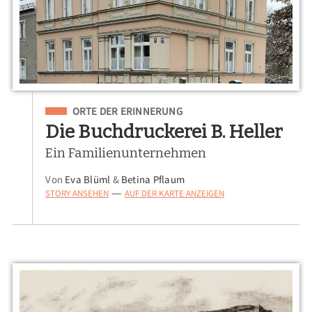
Eingeordnet unter
ORTE DER ERINNERUNG
Die Buchdruckerei B. Heller
Ein Familienunternehmen
Von
Eva Blüml
&
Betina Pflaum
STORY ANSEHEN
AUF DER KARTE ANZEIGEN
—