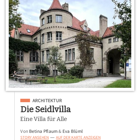
Eingeordnet unter
ARCHITEKTUR
Die Seidlvilla
Eine Villa für Alle
Von
Betina Pflaum
&
Eva Blüml
STORY ANSEHEN
AUF DER KARTE ANZEIGEN
—