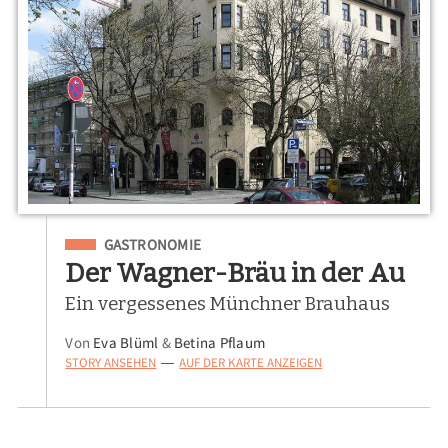
Eingeordnet unter
GASTRONOMIE
Der Wagner-Bräu in der Au
Ein vergessenes Münchner Brauhaus
Von
Eva Blüml
&
Betina Pflaum
STORY ANSEHEN
AUF DER KARTE ANZEIGEN
—