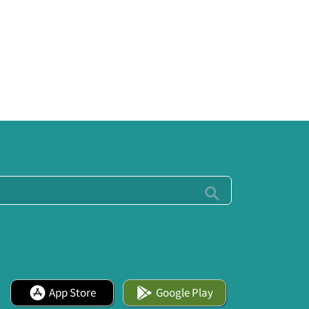
App Store
Google Play