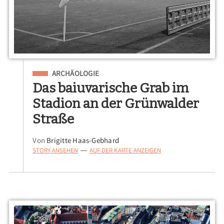
Eingeordnet unter
ARCHÄOLOGIE
Das baiuvarische Grab im
Stadion an der Grünwalder
Straße
Von
Brigitte Haas-Gebhard
STORY ANSEHEN
AUF DER KARTE ANZEIGEN
—