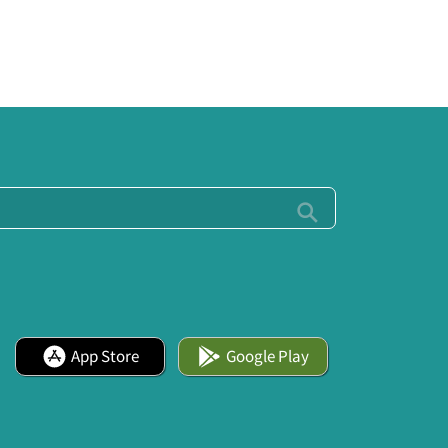
App Store
Google Play