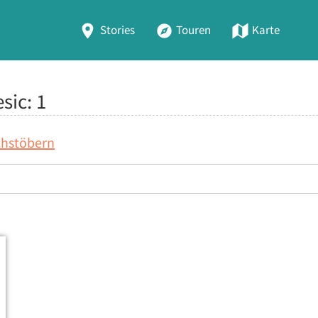
Stories
Touren
Karte
esic:
1
chstöbern