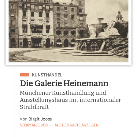
Eingeordnet unter
KUNSTHANDEL
Die Galerie Heinemann
Münchener Kunsthandlung und
Ausstellungshaus mit internationaler
Strahlkraft
Von
Birgit Jooss
STORY ANSEHEN
AUF DER KARTE ANZEIGEN
—