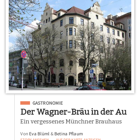
Eingeordnet unter
GASTRONOMIE
Der Wagner-Bräu in der Au
Ein vergessenes Münchner Brauhaus
Von
Eva Blüml
&
Betina Pflaum
STORY ANSEHEN
AUF DER KARTE ANZEIGEN
—