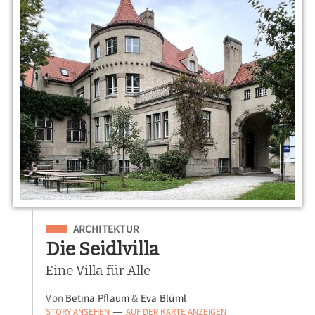
Eingeordnet unter
ARCHITEKTUR
Die Seidlvilla
Eine Villa für Alle
Von
Betina Pflaum
&
Eva Blüml
STORY ANSEHEN
AUF DER KARTE ANZEIGEN
—