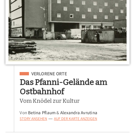
Eingeordnet unter
VERLORENE ORTE
Das Pfanni-Gelände am
Ostbahnhof
Vom Knödel zur Kultur
Von
Betina Pflaum
&
Alexandra Avrutina
STORY ANSEHEN
AUF DER KARTE ANZEIGEN
—