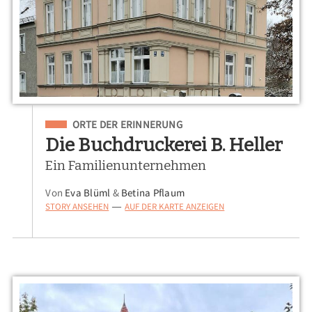
Eingeordnet unter
ORTE DER ERINNERUNG
Die Buchdruckerei B. Heller
Ein Familienunternehmen
Von
Eva Blüml
&
Betina Pflaum
STORY ANSEHEN
AUF DER KARTE ANZEIGEN
—