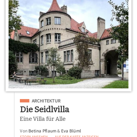
Eingeordnet unter
ARCHITEKTUR
Die Seidlvilla
Eine Villa für Alle
Von
Betina Pflaum
&
Eva Blüml
STORY ANSEHEN
AUF DER KARTE ANZEIGEN
—