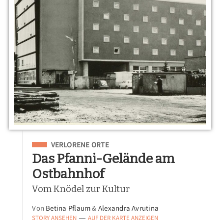
Eingeordnet unter
VERLORENE ORTE
Das Pfanni-Gelände am
Ostbahnhof
Vom Knödel zur Kultur
Von
Betina Pflaum
&
Alexandra Avrutina
STORY ANSEHEN
AUF DER KARTE ANZEIGEN
—