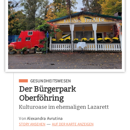
Eingeordnet unter
GESUNDHEITSWESEN
Der Bürgerpark
Oberföhring
Kulturoase im ehemaligen Lazarett
Von
Alexandra Avrutina
STORY ANSEHEN
AUF DER KARTE ANZEIGEN
—