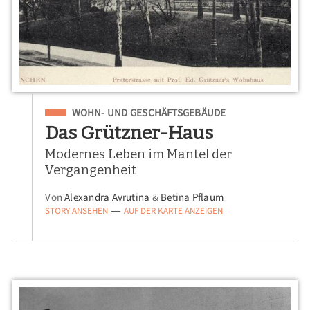
Eingeordnet unter
WOHN- UND GESCHÄFTSGEBÄUDE
Das Grützner-Haus
Modernes Leben im Mantel der
Vergangenheit
Von
Alexandra Avrutina
&
Betina Pflaum
STORY ANSEHEN
AUF DER KARTE ANZEIGEN
—